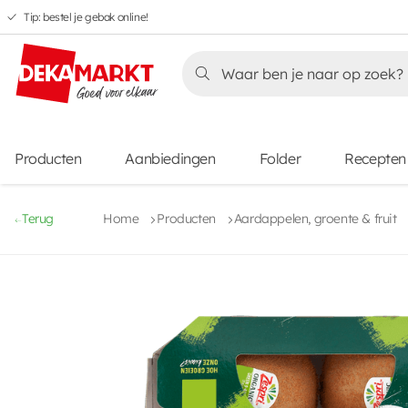
Tip: bestel je gebak online!
Overslaan
Overslaan
Overslaan
naar
naar
naar
Overslaan
hoofdnavigatie
hoofdinhoud
voettekstinhoud
naar
aanbiedingen
Producten
Aanbiedingen
Folder
Recepten
Terug
Home
Producten
Aardappelen, groente & fruit