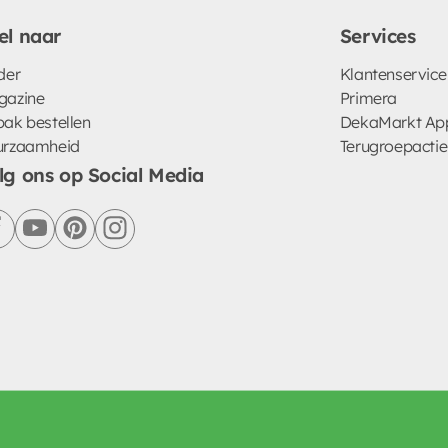
el naar
Services
der
Klantenservice
gazine
Primera
ak bestellen
DekaMarkt Ap
urzaamheid
Terugroepactie
lg ons op Social Media
facebook
youtube
pinterest
instagram