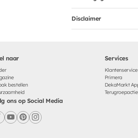
Disclaimer
el naar
Services
der
Klantenservice
gazine
Primera
ak bestellen
DekaMarkt Ap
urzaamheid
Terugroepactie
lg ons op Social Media
facebook
youtube
pinterest
instagram