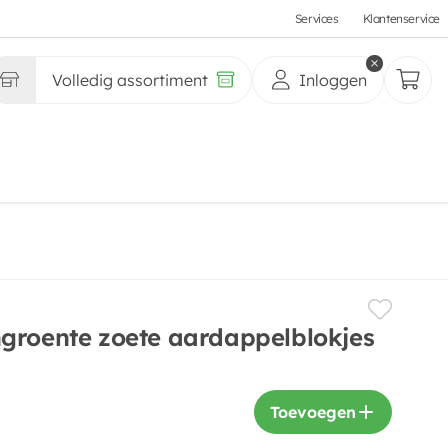
Services
Klantenservice
Volledig assortiment
Inloggen
groente zoete aardappelblokjes
Toevoegen