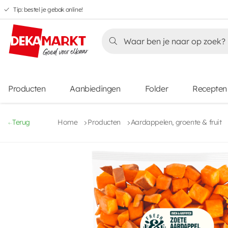
Tip: bestel je gebak online!
Overslaan
Overslaan
Overslaan
naar
naar
naar
Overslaan
hoofdnavigatie
hoofdinhoud
voettekstinhoud
naar
aanbiedingen
Producten
Aanbiedingen
Folder
Recepten
Terug
Home
Producten
Aardappelen, groente & fruit