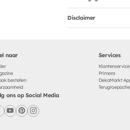
Disclaimer
el naar
Services
der
Klantenservice
gazine
Primera
ak bestellen
DekaMarkt Ap
urzaamheid
Terugroepactie
lg ons op Social Media
facebook
youtube
pinterest
instagram