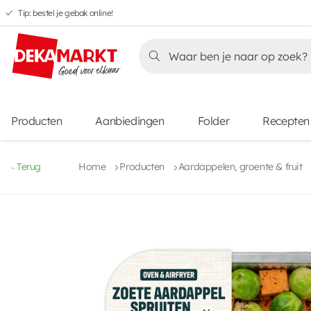
Tip: bestel je gebak online!
Overslaan
Overslaan
Overslaan
naar
naar
naar
Overslaan
hoofdnavigatie
hoofdinhoud
voettekstinhoud
naar
aanbiedingen
Producten
Aanbiedingen
Folder
Recepten
Terug
Home
Producten
Aardappelen, groente & fruit