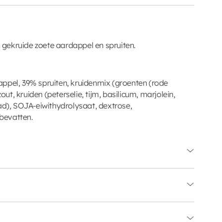
gekruide zoete aardappel en spruiten.
ppel, 39% spruiten, kruidenmix (groenten (rode
zout, kruiden (peterselie, tijm, basilicum, marjolein,
ad), SOJA-eiwithydrolysaat, dextrose,
bevatten.