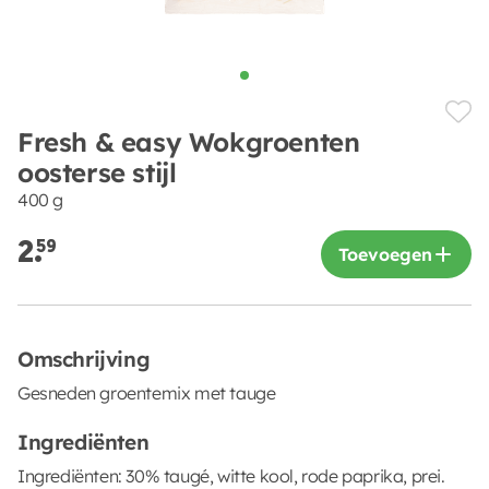
Fresh & easy Wokgroenten
oosterse stijl
400 g
2.
59
Toevoegen
Omschrijving
Gesneden groentemix met tauge
Ingrediënten
Ingrediënten: 30% taugé, witte kool, rode paprika, prei.