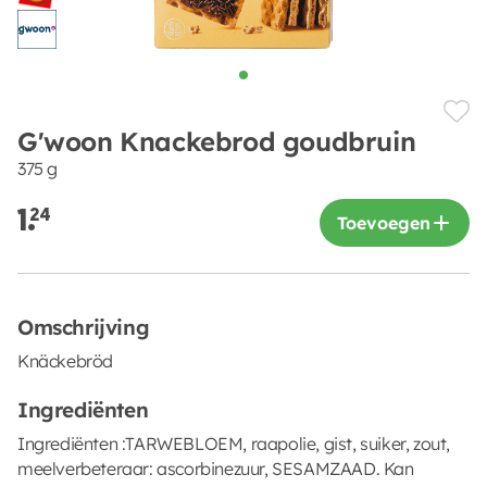
G'woon Knackebrod goudbruin
375 g
1.
24
Toevoegen
Omschrijving
Knäckebröd
Ingrediënten
Ingrediënten :TARWEBLOEM, raapolie, gist, suiker, zout,
meelverbeteraar: ascorbinezuur, SESAMZAAD. Kan