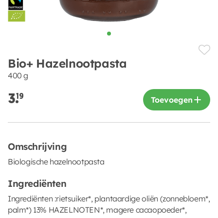
Bio+ Hazelnootpasta
400 g
3.
19
Toevoegen
Omschrijving
Biologische hazelnootpasta
Ingrediënten
Ingrediënten :rietsuiker*, plantaardige oliën (zonnebloem*,
palm*) 13% HAZELNOTEN*, magere cacaopoeder*,