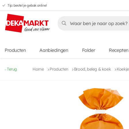
Tip: bestel je gebak online!
Overslaan
Overslaan
Overslaan
naar
naar
naar
Overslaan
hoofdnavigatie
hoofdinhoud
voettekstinhoud
naar
aanbiedingen
Producten
Aanbiedingen
Folder
Recepten
Terug
Home
Producten
Brood, beleg & koek
Koekje