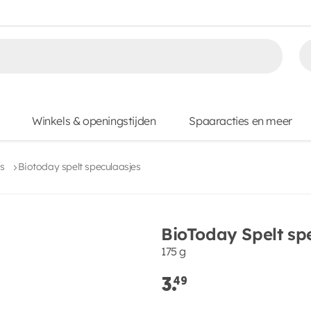
Winkels & openingstijden
Spaaracties en meer
s
Biotoday spelt speculaasjes
BioToday Spelt sp
175 g
3.
49