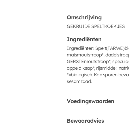
Omschrijving
GEKRUIDE SPELTKOEKJES
Ingrediënten
Ingrediënten: Spelt(TARWE)b
maismoutstroop*, dadelstroop
GERSTEmoutstroop*, speculaas
appeldiksap*, rijsmiddel: nat
*=biologisch. Kan sporen beva
sesamzaad.
Voedingswaarden
Bewaaradvies