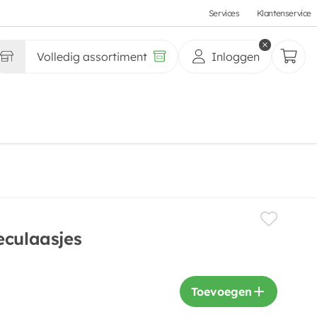
Services
Klantenservice
Volledig assortiment
Inloggen
eculaasjes
Toevoegen