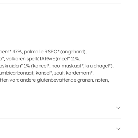
loem* 47%, palmolie RSPO* (ongehard),
*, volkoren spelt(TARWE)meel* 11%,
kruiden* 1% (kaneel*, nootmuskaat*, kruidnagel*),
riumbicarbonaat, kaneel*, zout, kardemom*,
tten van: andere glutenbevattende granen, noten,