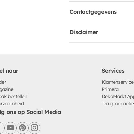
Contactgegevens
Disclaimer
el naar
Services
der
Klantenservice
gazine
Primera
ak bestellen
DekaMarkt Ap
urzaamheid
Terugroepactie
lg ons op Social Media
facebook
youtube
pinterest
instagram