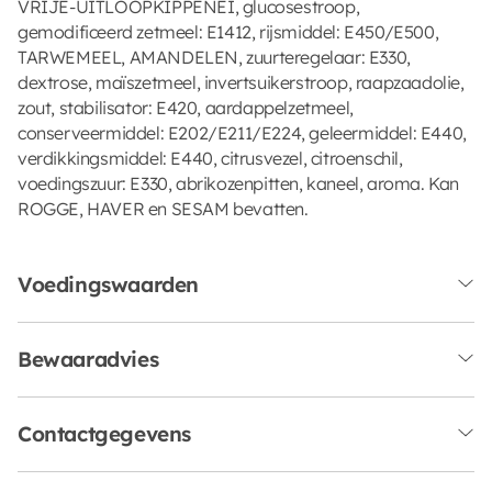
VRIJE-UITLOOPKIPPENEI, glucosestroop,
gemodificeerd zetmeel: E1412, rijsmiddel: E450/E500,
TARWEMEEL, AMANDELEN, zuurteregelaar: E330,
dextrose, maïszetmeel, invertsuikerstroop, raapzaadolie,
zout, stabilisator: E420, aardappelzetmeel,
conserveermiddel: E202/E211/E224, geleermiddel: E440,
verdikkingsmiddel: E440, citrusvezel, citroenschil,
voedingszuur: E330, abrikozenpitten, kaneel, aroma. Kan
ROGGE, HAVER en SESAM bevatten.
Voedingswaarden
Bewaaradvies
Contactgegevens