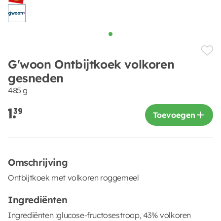
G'woon Ontbijtkoek volkoren
gesneden
485 g
1.
39
Toevoegen
Omschrijving
Ontbijtkoek met volkoren roggemeel
Ingrediënten
Ingrediënten :glucose-fructosestroop, 43% volkoren