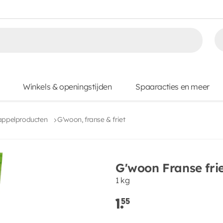
Winkels & openingstijden
Spaaracties en meer
appelproducten
G'woon, franse & friet
G'woon Franse fri
1 kg
1.
55