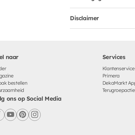
Disclaimer
el naar
Services
der
Klantenservice
gazine
Primera
ak bestellen
DekaMarkt Ap
urzaamheid
Terugroepactie
lg ons op Social Media
facebook
youtube
pinterest
instagram