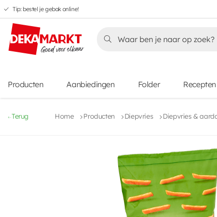
Tip: bestel je gebak online!
Overslaan
Overslaan
Overslaan
naar
naar
naar
Overslaan
hoofdnavigatie
hoofdinhoud
voettekstinhoud
naar
aanbiedingen
Producten
Aanbiedingen
Folder
Recepten
Terug
Home
Producten
Diepvries
Diepvries & aard