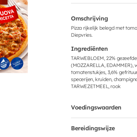
Omschrijving
Pizza rijkelijk belegd met to
Diepvries.
Ingrediënten
TARWEBLOEM, 22% gezeefde t
(MOZZARELLA, EDAMMER), wate
tomatenstukjes, 3,6% gefrituurd
specerijen, kruiden, champign
TARWEZETMEEL, rook
Voedingswaarden
Bereidingswijze