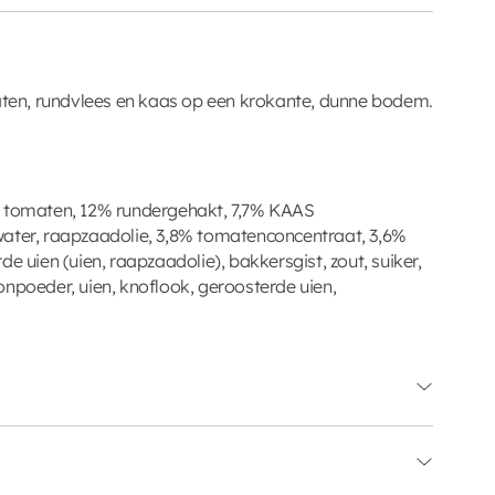
maten, rundvlees en kaas op een krokante, dunne bodem.
omaten, 12% rundergehakt, 7,7% KAAS
r, raapzaadolie, 3,8% tomatenconcentraat, 3,6%
e uien (uien, raapzaadolie), bakkersgist, zout, suiker,
onpoeder, uien, knoflook, geroosterde uien,