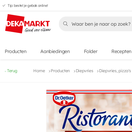
Tip: bestel je gebak online!
Overslaan
Overslaan
Overslaan
naar
naar
naar
Overslaan
hoofdnavigatie
hoofdinhoud
voettekstinhoud
naar
aanbiedingen
Producten
Aanbiedingen
Folder
Recepten
Terug
Home
Producten
Diepvries
Diepvries, pizza'