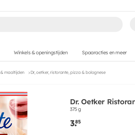
Winkels & openingstijden
Spaaracties en meer
s & maaltijden
Dr, oetker, ristorante, pizza & bolognese
Dr. Oetker Ristora
375 g
3.
85