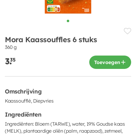
Mora Kaassouffles 6 stuks
360 g
3.
35
Toevoegen
Omschrijving
Kaassoufflé, Diepvries
Ingrediënten
Ingrediënten: Bloem (TARWE), water, 19% Goudse kaas
(MELK), plantaardige oliën (palm, raapzaad), zetmeel,