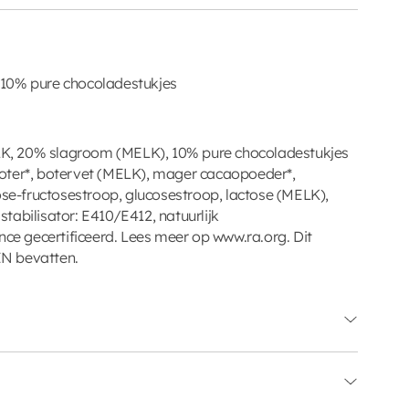
 10% pure chocoladestukjes
, 20% slagroom (MELK), 10% pure chocoladestukjes
oter*, botervet (MELK), mager cacaopoeder*,
cose-fructosestroop, glucosestroop, lactose (MELK),
tabilisator: E410/E412, natuurlijk
nce gecertificeerd. Lees meer op www.ra.org. Dit
N bevatten.