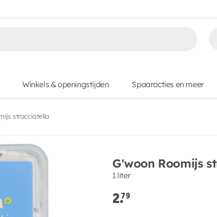
Winkels & openingstijden
Spaaracties en meer
js stracciatella
G'woon Roomijs st
1 liter
2.
79