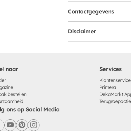
Contactgegevens
Disclaimer
el naar
Services
der
Klantenservice
gazine
Primera
ak bestellen
DekaMarkt Ap
urzaamheid
Terugroepactie
lg ons op Social Media
facebook
youtube
pinterest
instagram