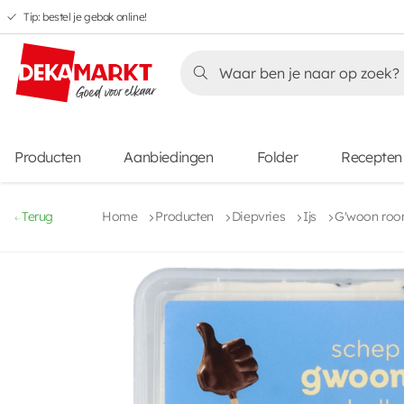
Tip: bestel je gebak online!
Overslaan
Overslaan
Overslaan
naar
naar
naar
Overslaan
hoofdnavigatie
hoofdinhoud
voettekstinhoud
naar
aanbiedingen
Producten
Aanbiedingen
Folder
Recepten
Terug
Home
Producten
Diepvries
Ijs
G'woon roomi