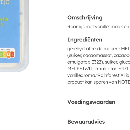
Omschrijving
Roomijs met vanillesmaak en
Ingrediënten
gerehydrateerde magere MELK
(suiker, cacaomassa*, cacaob
emulgator: E322), suiker, glu
MELKEIWIT, emulgator: E471, s
vanillearoma.*Rainforest Allia
product kan sporen van NOTE
Voedingswaarden
Bewaaradvies