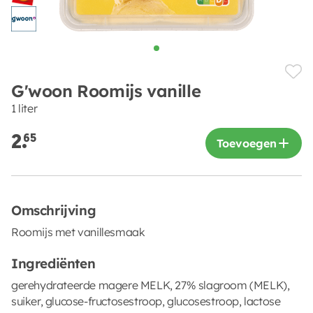
G'woon Roomijs vanille
1 liter
2.
65
Toevoegen
Omschrijving
Roomijs met vanillesmaak
Ingrediënten
gerehydrateerde magere MELK, 27% slagroom (MELK),
suiker, glucose-fructosestroop, glucosestroop, lactose