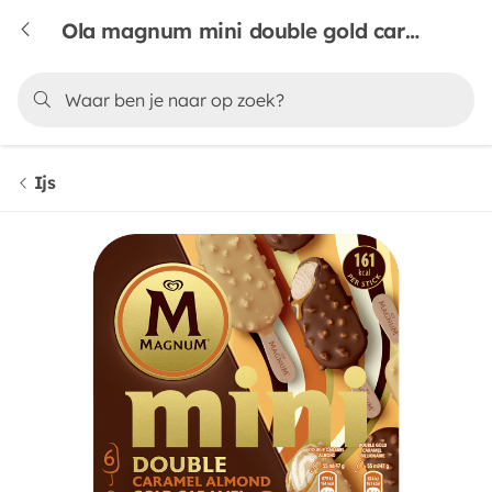
Ola magnum mini double gold caramel billionair 6 st
Ijs