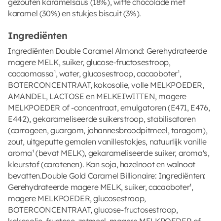
gezouten karamelsaus (18%), witte chocolade met
karamel (30%) en stukjes biscuit (3%).
Ingrediënten
Ingrediënten Double Caramel Almond: Gerehydrateerde
magere MELK, suiker, glucose-fructosestroop,
cacaomassa¹, water, glucosestroop, cacaoboter¹,
BOTERCONCENTRAAT, kokosolie, volle MELKPOEDER,
AMANDEL, LACTOSE en MELKEIWITTEN, magere
MELKPOEDER of -concentraat, emulgatoren (E471, E476,
E442), gekarameliseerde suikerstroop, stabilisatoren
(carrageen, guargom, johannesbroodpitmeel, taragom),
zout, uitgeputte gemalen vanillestokjes, natuurlijk vanille
aroma¹ (bevat MELK), gekarameliseerde suiker, aroma's,
kleurstof (carotenen). Kan soja, hazelnoot en walnoot
bevatten.Double Gold Caramel Billionaire: Ingrediënten:
Gerehydrateerde magere MELK, suiker, cacaoboter¹,
magere MELKPOEDER, glucosestroop,
BOTERCONCENTRAAT, glucose-fructosestroop,
kokosolie, fructose, zetmeel, magere MELKPOEDER of -