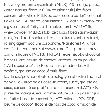
fat, whey protein concentrate (MILK), 4% mango puree,
water, natural flavour, 0.8% passion fruit juice from
concentrate, whole MILK powder, cocoa butter*, coconut
flakes, WHEAT starch, emulsifier: SOY lecithin/mono- and
diglycerides of fatty acids, maize starch, WHEAT flour,
whey powder (MILK), stabilizer: locust bean gum/guar
gum, food acid: sodium citrates, natural vanilla extract,
raising agent: sodium carbonate. *Rainforest Alliance
certified. Learn more at www.ra.org. This product may
contain traces of NUTS. [FR] LAIT écrémé, 31% chocolat
blanc (sucre, beurre de cacao*, lactosérum en poudre
(LAIT), beurre LAITIER concentré, poudre de LAIT
écrémé, graisse de coco, émulsifiant:
lécithines/polyricinoléate de polyglycérol, extrait naturel
de vanille), sirop de glucose-fructose, sucre, graisse de
coco, concentré de protéines de lactosérum (LAIT), 4%
purée de mangue, eau, arôme naturel, 0.8% passion jus
de fruit à base de concentré, LAIT entier en POUDRE,
beurre de cacao*, flocons de noix de coco, amidon de