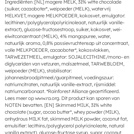
Ingrediënten :[NL] magere MELK, 31% witte chocolade
(suiker, cacaoboter*, weipoeder (MELK), watervrij
MELKVET, magere MELKPOEDER, kokosvet, emulgator:
lecithinen/polyglycerolpolyricinoleaat, natuurlijk vanille-
extract), glucose-fructosestroop, suiker, kokosvet, wei-
eiwitconcentraat (MELK), 4% mangopuree, water,
natuurlijk aroma, 0,8% passievruchtensap uit concentraat,
volle MELKPOEDER, cacaoboter*, kokosvlokken,
TARWEZETMEEL, emulgator: SOJALECITHINE/mono- en
diglyceriden van vetzuren, maïszetmeel, TARWEBLOEM,
weipoeder (MELK), stabilisator:
johannesbroodpitmeel/guarpitmeel, voedingszuur:
natriumcitraten, natuurlijk vanille-extract, rijsmiddel:
natriumcarbonaat. *Rainforest Alliance gecertificeerd.
Lees meer op www.ra.org. Dit product kan sporen van
NOTEN bevatten. [EN] Skimmed MILK, 31% white
chocolate (sugar, cocoa butter*, whey powder (MILK),
anhydrous MILK fat, skimmed MILK powder, coconut fat,
emulsifier: lecithins/polyglycerol polyricinoleate, natural
vanilla extract), glucose-fructose syrup, sugar, coconut