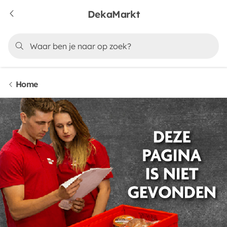
DekaMarkt
Home