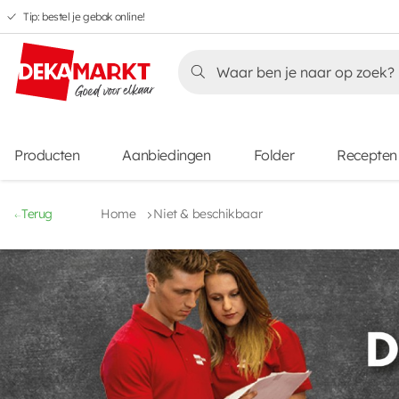
Tip: bestel je gebak online!
Overslaan
Overslaan
Overslaan
naar
naar
naar
Overslaan
hoofdnavigatie
hoofdinhoud
voettekstinhoud
naar
aanbiedingen
Producten
Aanbiedingen
Folder
Recepten
Terug
Home
Niet & beschikbaar