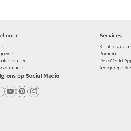
el naar
Services
der
Klantenservice
gazine
Primera
ak bestellen
DekaMarkt Ap
urzaamheid
Terugroepactie
lg ons op Social Media
facebook
youtube
pinterest
instagram