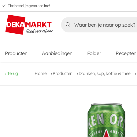
Tip: bestel je gebak online!
Overslaan
Overslaan
Overslaan
naar
naar
naar
Overslaan
hoofdnavigatie
hoofdinhoud
voettekstinhoud
naar
aanbiedingen
Producten
Aanbiedingen
Folder
Recepten
Terug
Home
Producten
Dranken, sap, koffie & thee