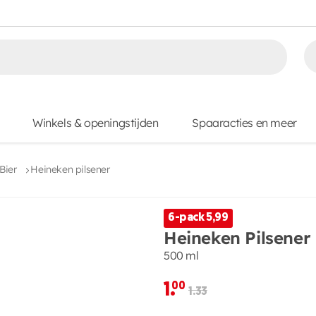
Winkels & openingstijden
Spaaracties en meer
Bier
Heineken pilsener
6-pack 5,99
Heineken Pilsener
500 ml
1.
00
1.33