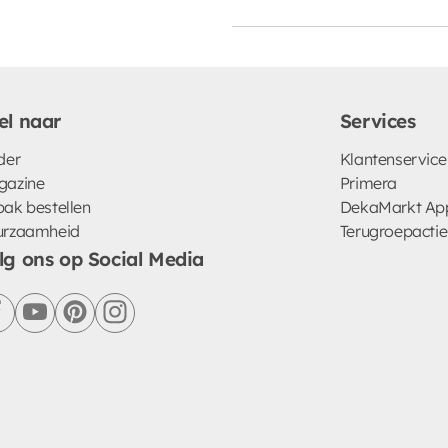
el naar
Services
der
Klantenservice
gazine
Primera
ak bestellen
DekaMarkt Ap
urzaamheid
Terugroepactie
lg ons op Social Media
facebook
youtube
pinterest
instagram