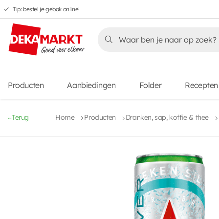
Tip: bestel je gebak online!
Overslaan
Overslaan
Overslaan
naar
naar
naar
Overslaan
hoofdnavigatie
hoofdinhoud
voettekstinhoud
naar
aanbiedingen
Producten
Aanbiedingen
Folder
Recepten
Terug
Home
Producten
Dranken, sap, koffie & thee