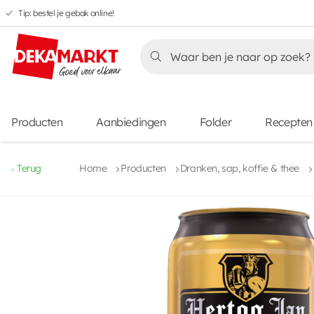
Tip: bestel je gebak online!
Overslaan
Overslaan
Overslaan
naar
naar
naar
Overslaan
hoofdnavigatie
hoofdinhoud
voettekstinhoud
naar
aanbiedingen
Producten
Aanbiedingen
Folder
Recepten
Terug
Home
Producten
Dranken, sap, koffie & thee