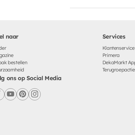
el naar
Services
der
Klantenservice
gazine
Primera
ak bestellen
DekaMarkt Ap
urzaamheid
Terugroepactie
lg ons op Social Media
facebook
youtube
pinterest
instagram