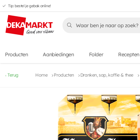
Tip: bestel je gebak online!
Overslaan
Overslaan
Overslaan
naar
naar
naar
Overslaan
hoofdnavigatie
hoofdinhoud
voettekstinhoud
naar
aanbiedingen
Producten
Aanbiedingen
Folder
Recepten
Terug
Home
Producten
Dranken, sap, koffie & thee