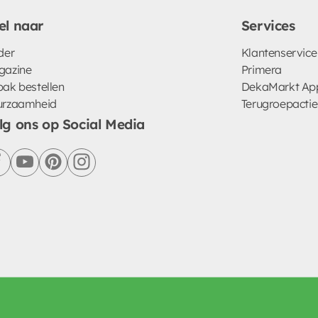
el naar
Services
der
Klantenservice
gazine
Primera
ak bestellen
DekaMarkt Ap
urzaamheid
Terugroepactie
lg ons op Social Media
facebook
youtube
pinterest
instagram