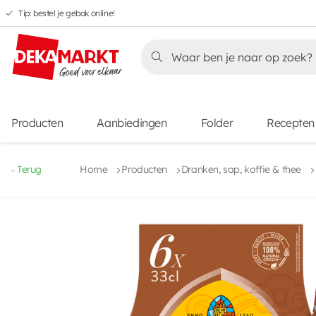
Tip: bestel je gebak online!
Overslaan
Overslaan
Overslaan
naar
naar
naar
Overslaan
hoofdnavigatie
hoofdinhoud
voettekstinhoud
naar
aanbiedingen
Producten
Aanbiedingen
Folder
Recepten
Terug
Home
Producten
Dranken, sap, koffie & thee