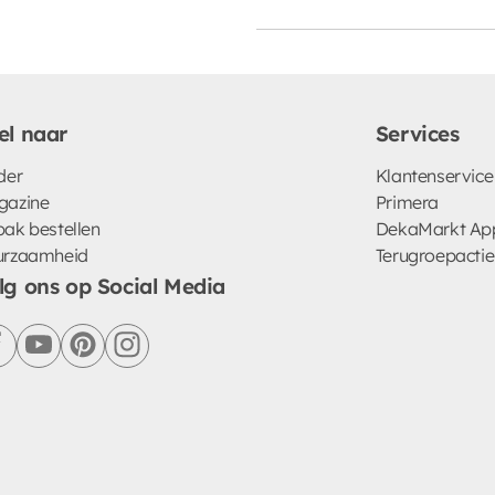
el naar
Services
der
Klantenservice
gazine
Primera
ak bestellen
DekaMarkt Ap
urzaamheid
Terugroepactie
lg ons op Social Media
facebook
youtube
pinterest
instagram