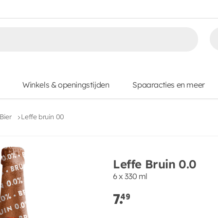
Winkels & openingstijden
Spaaracties en meer
Bier
Leffe bruin 00
Leffe Bruin 0.0
6 x 330 ml
7.
49