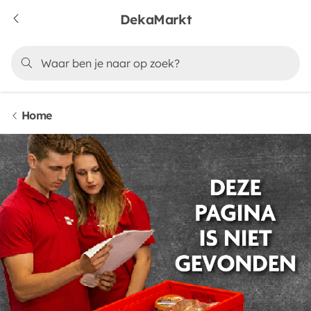
DekaMarkt
Home