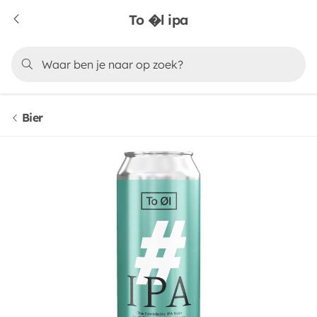
To �l ipa
Bier