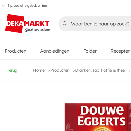
Tip: bestel je gebak online!
Overslaan
Overslaan
Overslaan
naar
naar
naar
Overslaan
hoofdnavigatie
hoofdinhoud
voettekstinhoud
naar
aanbiedingen
Producten
Aanbiedingen
Folder
Recepten
Terug
Home
Producten
Dranken, sap, koffie & thee