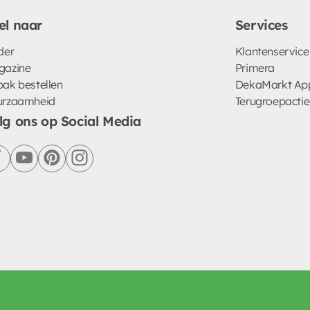
el naar
Services
der
Klantenservice
gazine
Primera
ak bestellen
DekaMarkt Ap
urzaamheid
Terugroepactie
lg ons op Social Media
facebook
youtube
pinterest
instagram