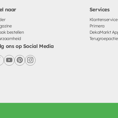
el naar
Services
der
Klantenservice
gazine
Primera
ak bestellen
DekaMarkt Ap
urzaamheid
Terugroepactie
lg ons op Social Media
facebook
youtube
pinterest
instagram