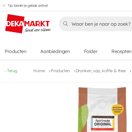
Tip: bestel je gebak online!
Overslaan
Overslaan
Overslaan
naar
naar
naar
Overslaan
hoofdnavigatie
hoofdinhoud
voettekstinhoud
naar
aanbiedingen
Producten
Aanbiedingen
Folder
Recepten
Terug
Home
Producten
Dranken, sap, koffie & thee