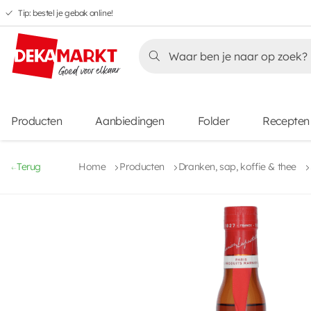
Tip: bestel je gebak online!
Overslaan
Overslaan
Overslaan
naar
naar
naar
Overslaan
hoofdnavigatie
hoofdinhoud
voettekstinhoud
naar
aanbiedingen
Producten
Aanbiedingen
Folder
Recepten
Terug
Home
Producten
Dranken, sap, koffie & thee