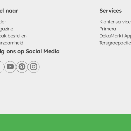
el naar
Services
der
Klantenservice
gazine
Primera
ak bestellen
DekaMarkt Ap
urzaamheid
Terugroepactie
lg ons op Social Media
facebook
youtube
pinterest
instagram