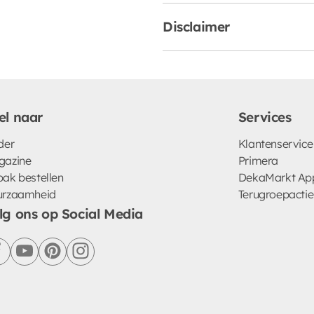
Disclaimer
el naar
Services
der
Klantenservice
gazine
Primera
ak bestellen
DekaMarkt Ap
urzaamheid
Terugroepactie
lg ons op Social Media
facebook
youtube
pinterest
instagram