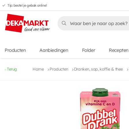
Tip: bestel je gebak online!
Overslaan
Overslaan
Overslaan
naar
naar
naar
Overslaan
hoofdnavigatie
hoofdinhoud
voettekstinhoud
naar
aanbiedingen
Producten
Aanbiedingen
Folder
Recepten
Terug
Home
Producten
Dranken, sap, koffie & thee