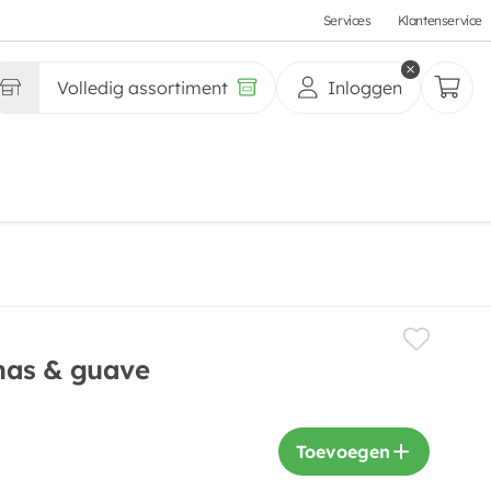
Services
Klantenservice
Volledig assortiment
Inloggen
nas & guave
Toevoegen