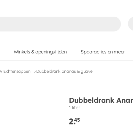
Winkels & openingstijden
Spaaracties en meer
Vruchtensappen
Dubbeldrank ananas & guave
Dubbeldrank Ana
1 liter
2.
45