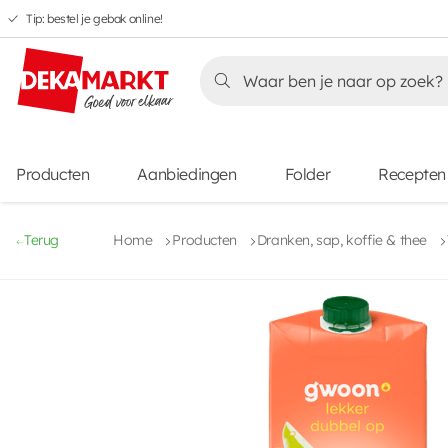
Tip: bestel je gebak online!
Overslaan
Overslaan
Overslaan
naar
naar
naar
Overslaan
hoofdnavigatie
hoofdinhoud
voettekstinhoud
naar
aanbiedingen
Producten
Aanbiedingen
Folder
Recepten
Terug
Home
Producten
Dranken, sap, koffie & thee