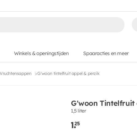
Winkels & openingstijden
Spaaracties en meer
Vruchtensappen
G'woon tintelfruit appel & perzik
G'woon Tintelfruit
1,5 liter
1.
25