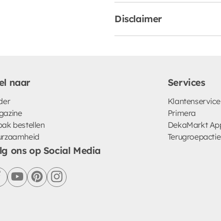
Disclaimer
el naar
Services
der
Klantenservice
gazine
Primera
ak bestellen
DekaMarkt Ap
urzaamheid
Terugroepactie
lg ons op Social Media
facebook
youtube
pinterest
instagram