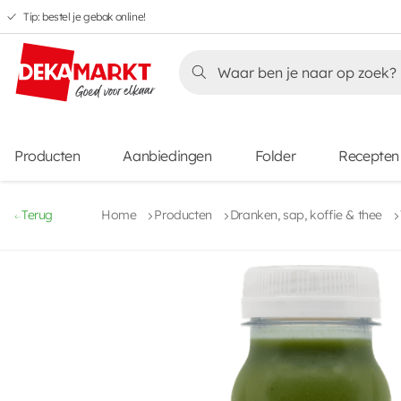
Tip: bestel je gebak online!
Overslaan
Overslaan
Overslaan
naar
naar
naar
Overslaan
hoofdnavigatie
hoofdinhoud
voettekstinhoud
naar
aanbiedingen
Producten
Aanbiedingen
Folder
Recepten
Terug
Home
Producten
Dranken, sap, koffie & thee