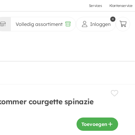
Services
Klantenservice
Volledig assortiment
Inloggen
kommer courgette spinazie
Toevoegen