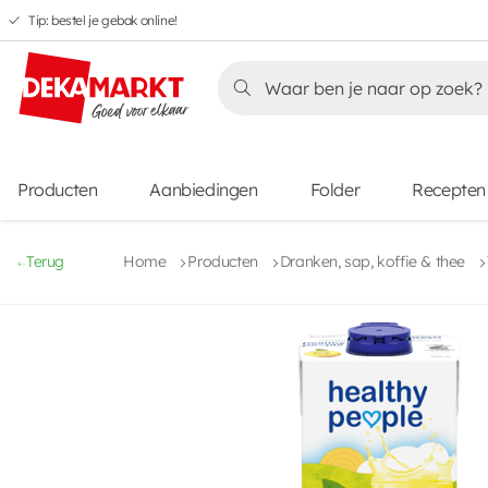
Tip: bestel je gebak online!
Overslaan
Overslaan
Overslaan
naar
naar
naar
Overslaan
hoofdnavigatie
hoofdinhoud
voettekstinhoud
naar
aanbiedingen
Producten
Aanbiedingen
Folder
Recepten
Terug
Home
Producten
Dranken, sap, koffie & thee