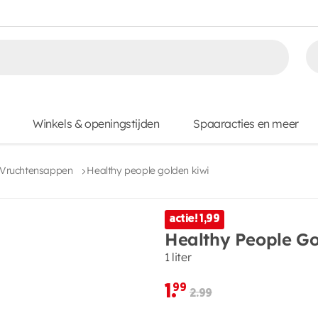
Winkels & openingstijden
Spaaracties en meer
Vruchtensappen
Healthy people golden kiwi
actie! 1,99
Healthy People Go
1 liter
1.
99
2.99