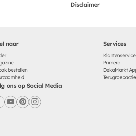
Disclaimer
el naar
Services
der
Klantenservice
gazine
Primera
ak bestellen
DekaMarkt Ap
urzaamheid
Terugroepactie
lg ons op Social Media
facebook
youtube
pinterest
instagram