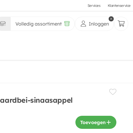
Services
Klantenservice
Volledig assortiment
Inloggen
t aardbei-sinaasappel
Toevoegen