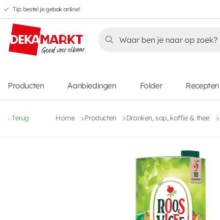
Tip: bestel je gebak online!
Overslaan
Overslaan
Overslaan
naar
naar
naar
Overslaan
hoofdnavigatie
hoofdinhoud
voettekstinhoud
naar
aanbiedingen
Producten
Aanbiedingen
Folder
Recepten
Terug
Home
Producten
Dranken, sap, koffie & thee