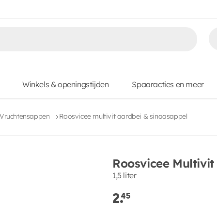
Winkels & openingstijden
Spaaracties en meer
Vruchtensappen
Roosvicee multivit aardbei & sinaasappel
Roosvicee Multivi
1,5 liter
2.
45