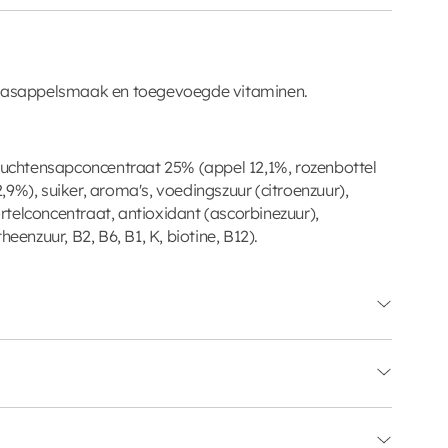
naasappelsmaak en toegevoegde vitaminen.
vruchtensapconcentraat 25% (appel 12,1%, rozenbottel
9%), suiker, aroma's, voedingszuur (citroenzuur),
telconcentraat, antioxidant (ascorbinezuur),
heenzuur, B2, B6, B1, K, biotine, B12).