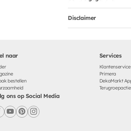
Disclaimer
el naar
Services
der
Klantenservice
gazine
Primera
ak bestellen
DekaMarkt Ap
urzaamheid
Terugroepactie
lg ons op Social Media
facebook
youtube
pinterest
instagram