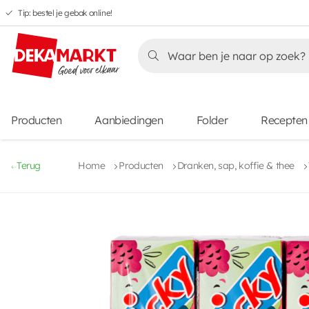
Tip: bestel je gebak online!
Overslaan
Overslaan
Overslaan
naar
naar
naar
Overslaan
hoofdnavigatie
hoofdinhoud
voettekstinhoud
naar
aanbiedingen
Producten
Aanbiedingen
Folder
Recepten
Terug
Home
Producten
Dranken, sap, koffie & thee