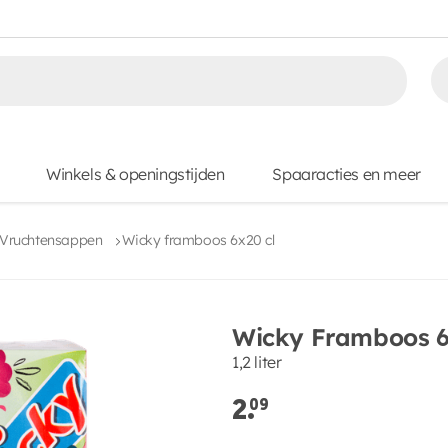
Winkels & openingstijden
Spaaracties en meer
Vruchtensappen
Wicky framboos 6x20 cl
Wicky Framboos 6
1,2 liter
2.
09