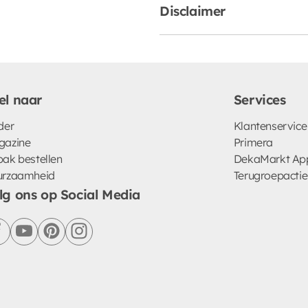
Disclaimer
el naar
Services
der
Klantenservice
gazine
Primera
ak bestellen
DekaMarkt Ap
urzaamheid
Terugroepactie
lg ons op Social Media
facebook
youtube
pinterest
instagram