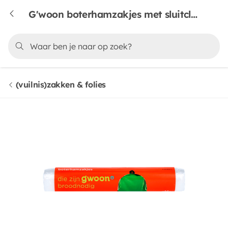
G'woon boterhamzakjes met sluitclips
(vuilnis)zakken & folies