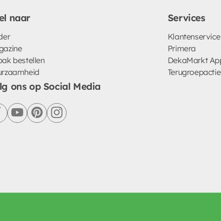
el naar
Services
der
Klantenservice
gazine
Primera
ak bestellen
DekaMarkt Ap
urzaamheid
Terugroepactie
lg ons op Social Media
facebook
youtube
pinterest
instagram