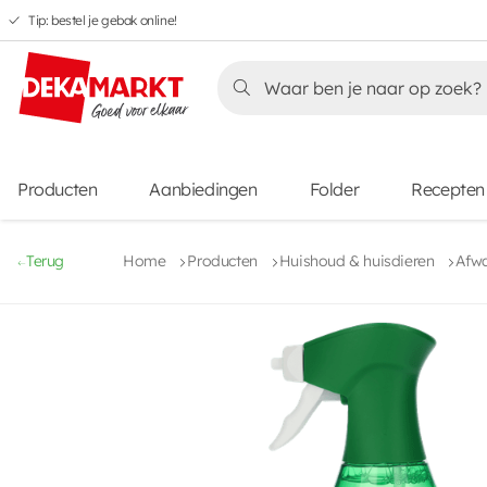
Tip: bestel je gebak online!
Overslaan
Overslaan
Overslaan
naar
naar
naar
Overslaan
hoofdnavigatie
hoofdinhoud
voettekstinhoud
naar
aanbiedingen
Producten
Aanbiedingen
Folder
Recepten
Terug
Home
Producten
Huishoud & huisdieren
Afw