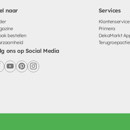
el naar
Services
der
Klantenservice
gazine
Primera
ak bestellen
DekaMarkt Ap
urzaamheid
Terugroepactie
lg ons op Social Media
facebook
youtube
pinterest
instagram