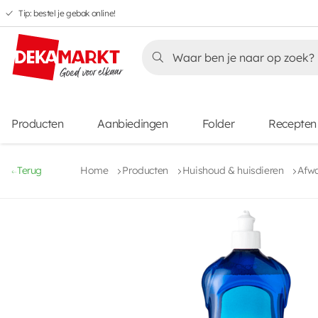
Tip: bestel je gebak online!
Overslaan
Overslaan
Overslaan
naar
naar
naar
Overslaan
hoofdnavigatie
hoofdinhoud
voettekstinhoud
naar
aanbiedingen
Producten
Aanbiedingen
Folder
Recepten
Terug
Home
Producten
Huishoud & huisdieren
Afw