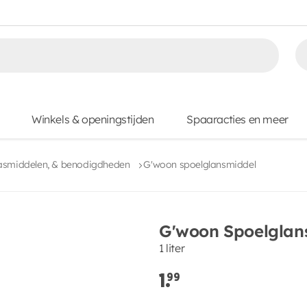
Winkels & openingstijden
Spaaracties en meer
asmiddelen, & benodigdheden
G'woon spoelglansmiddel
G'woon Spoelglan
1 liter
1.
99