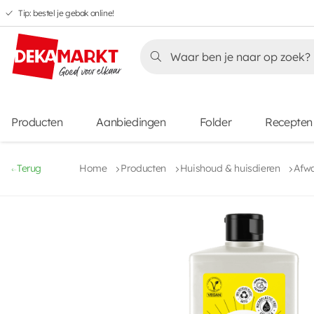
Tip: bestel je gebak online!
Overslaan
Overslaan
Overslaan
naar
naar
naar
Overslaan
hoofdnavigatie
hoofdinhoud
voettekstinhoud
naar
aanbiedingen
Producten
Aanbiedingen
Folder
Recepten
Terug
Home
Producten
Huishoud & huisdieren
Afw