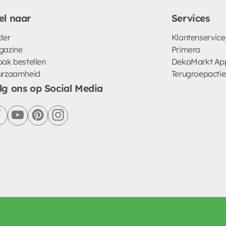
el naar
Services
der
Klantenservice
gazine
Primera
ak bestellen
DekaMarkt Ap
urzaamheid
Terugroepactie
lg ons op Social Media
facebook
youtube
pinterest
instagram