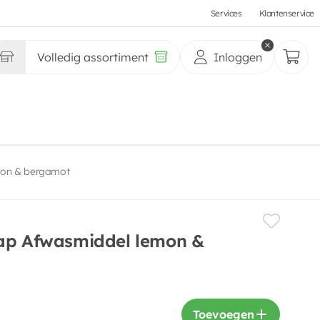
Services
Klantenservice
Volledig assortiment
Inloggen
mon & bergamot
oap Afwasmiddel lemon &
Toevoegen