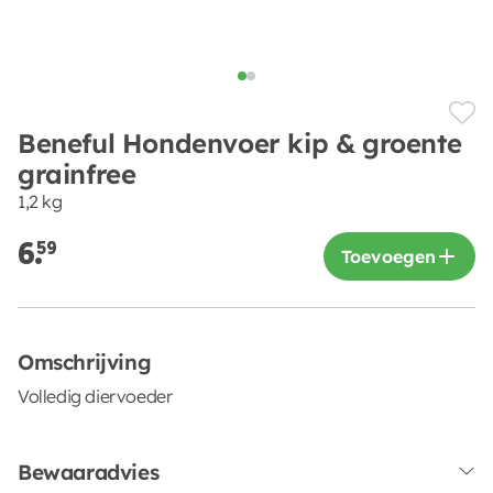
Beneful Hondenvoer kip & groente
grainfree
1,2 kg
6.
59
Toevoegen
Omschrijving
Volledig diervoeder
Bewaaradvies