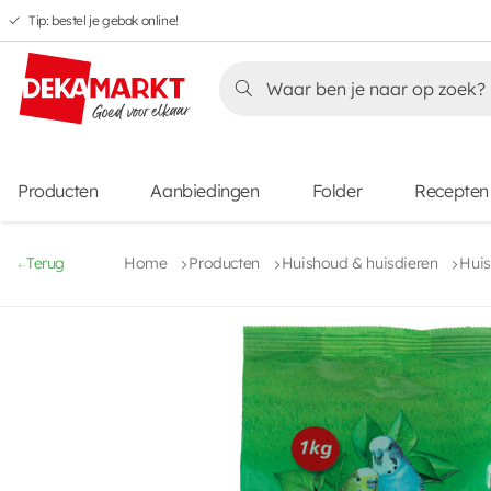
Tip: bestel je gebak online!
Overslaan
Overslaan
Overslaan
naar
naar
naar
Overslaan
hoofdnavigatie
hoofdinhoud
voettekstinhoud
naar
aanbiedingen
Producten
Aanbiedingen
Folder
Recepten
Terug
Home
Producten
Huishoud & huisdieren
Huis