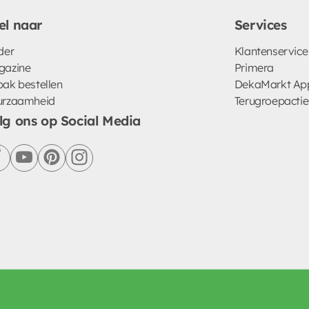
el naar
Services
der
Klantenservice
gazine
Primera
ak bestellen
DekaMarkt Ap
urzaamheid
Terugroepactie
lg ons op Social Media
facebook
youtube
pinterest
instagram