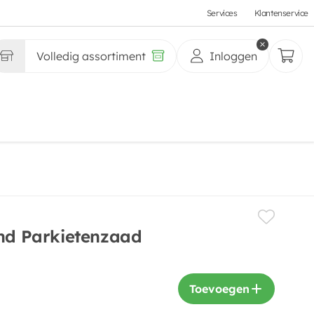
Services
Klantenservice
Volledig assortiment
Inloggen
end Parkietenzaad
Toevoegen