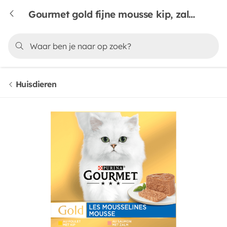
Gourmet gold fijne mousse kip, zalm, niertjes & konijn 8 stuks
Huisdieren