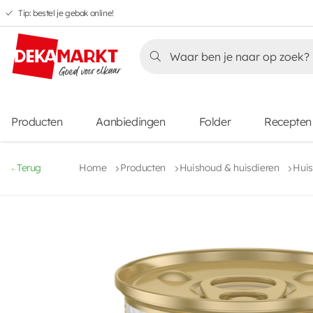
Tip: bestel je gebak online!
Overslaan
Overslaan
Overslaan
naar
naar
naar
Overslaan
hoofdnavigatie
hoofdinhoud
voettekstinhoud
naar
aanbiedingen
Producten
Aanbiedingen
Folder
Recepten
Terug
Home
Producten
Huishoud & huisdieren
Huis