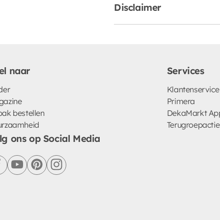
Disclaimer
el naar
Services
der
Klantenservice
gazine
Primera
ak bestellen
DekaMarkt Ap
urzaamheid
Terugroepactie
lg ons op Social Media
facebook
youtube
pinterest
instagram