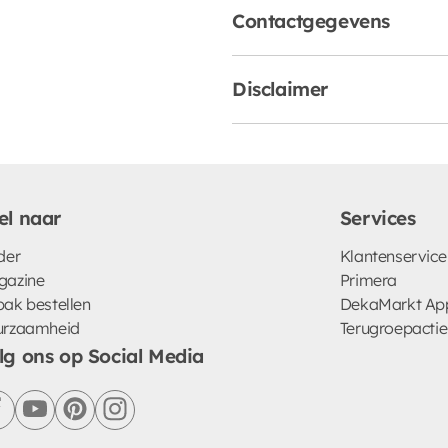
Contactgegevens
Disclaimer
el naar
Services
der
Klantenservice
gazine
Primera
ak bestellen
DekaMarkt Ap
urzaamheid
Terugroepactie
lg ons op Social Media
facebook
youtube
pinterest
instagram