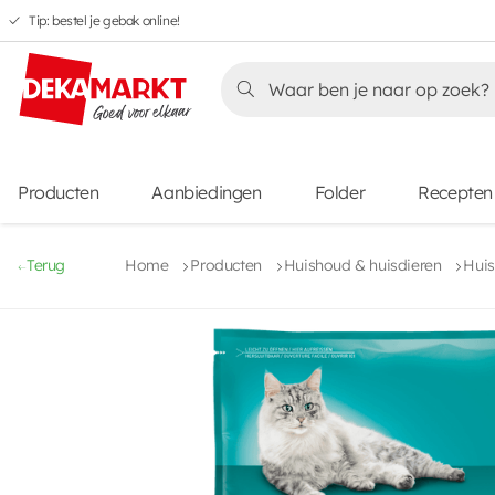
Tip: bestel je gebak online!
Overslaan
Overslaan
Overslaan
naar
naar
naar
Overslaan
hoofdnavigatie
hoofdinhoud
voettekstinhoud
naar
aanbiedingen
Producten
Aanbiedingen
Folder
Recepten
Terug
Home
Producten
Huishoud & huisdieren
Huis