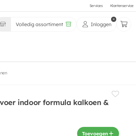
Services
Klantenservice
Volledig assortiment
Inloggen
anen
voer indoor formula kalkoen &
Toevoegen