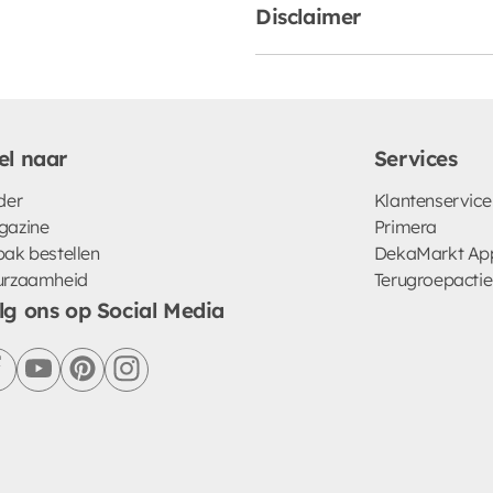
Disclaimer
el naar
Services
der
Klantenservice
gazine
Primera
ak bestellen
DekaMarkt Ap
urzaamheid
Terugroepactie
lg ons op Social Media
facebook
youtube
pinterest
instagram