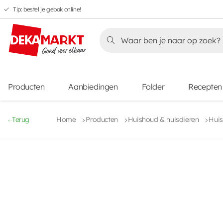
Tip: bestel je gebak online!
Overslaan
Overslaan
Overslaan
naar
naar
naar
Overslaan
hoofdnavigatie
hoofdinhoud
voettekstinhoud
naar
aanbiedingen
Producten
Aanbiedingen
Folder
Recepten
Terug
Home
Producten
Huishoud & huisdieren
Huis