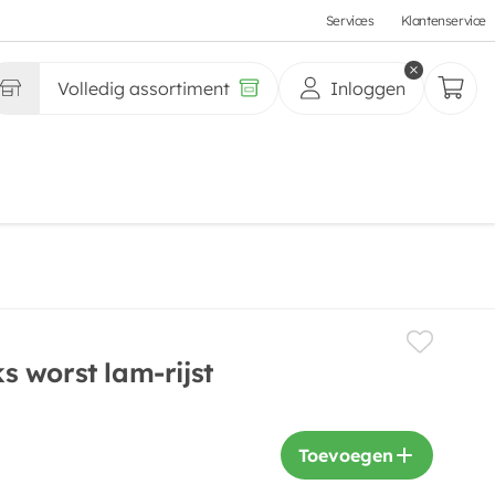
Services
Klantenservice
Volledig assortiment
Inloggen
 worst lam-rijst
Toevoegen