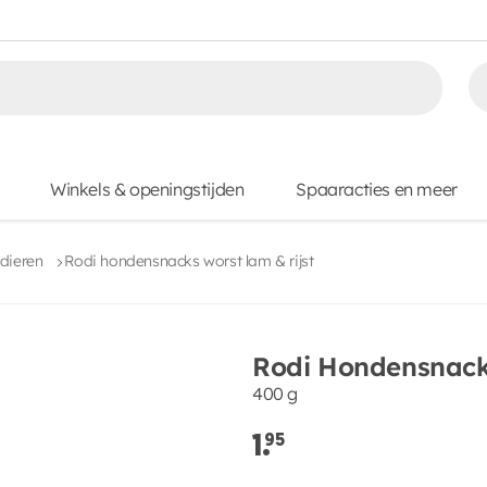
Winkels & openingstijden
Spaaracties en meer
dieren
Rodi hondensnacks worst lam & rijst
Rodi Hondensnacks
400 g
1.
95