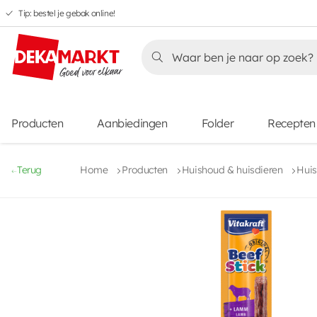
Tip: bestel je gebak online!
Overslaan
Overslaan
Overslaan
naar
naar
naar
Overslaan
hoofdnavigatie
hoofdinhoud
voettekstinhoud
naar
aanbiedingen
Producten
Aanbiedingen
Folder
Recepten
Terug
Home
Producten
Huishoud & huisdieren
Huis