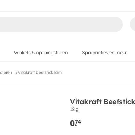
Winkels & openingstijden
Spaaracties en meer
dieren
Vitakraft beefstick lam
Vitakraft Beefstic
12 g
0.
74