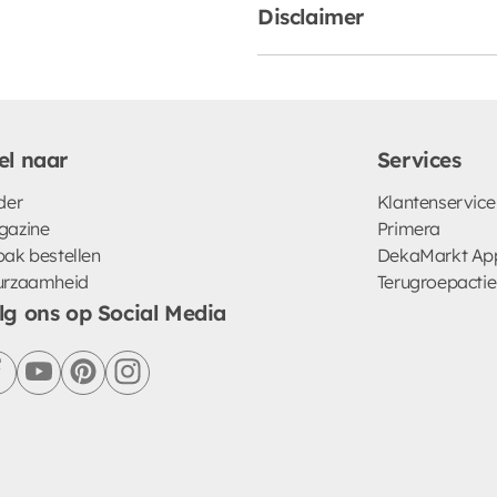
Disclaimer
el naar
Services
der
Klantenservice
gazine
Primera
ak bestellen
DekaMarkt Ap
urzaamheid
Terugroepactie
lg ons op Social Media
facebook
youtube
pinterest
instagram