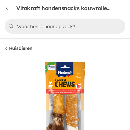
Vitakraft hondensnacks kauwrollen kip xl 2 stuks
Huisdieren