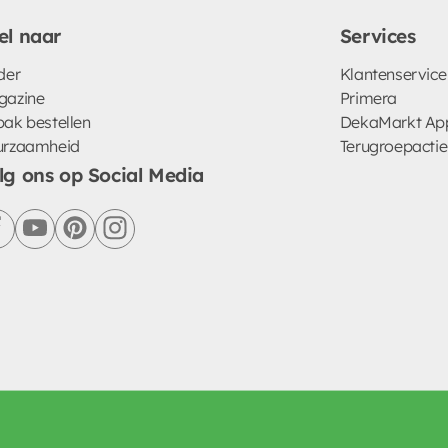
el naar
Services
der
Klantenservice
gazine
Primera
ak bestellen
DekaMarkt Ap
urzaamheid
Terugroepactie
lg ons op Social Media
facebook
youtube
pinterest
instagram