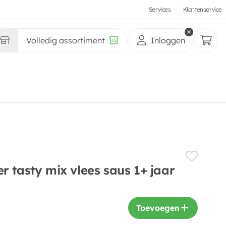
Services
Klantenservice
Volledig assortiment
Inloggen
 tasty mix vlees saus 1+ jaar
Toevoegen