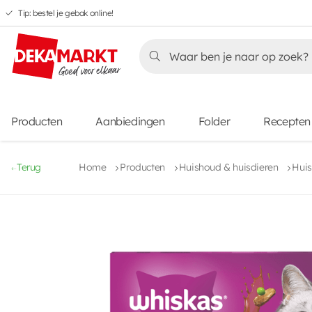
Tip: bestel je gebak online!
Overslaan
Overslaan
Overslaan
naar
naar
naar
Overslaan
hoofdnavigatie
hoofdinhoud
voettekstinhoud
naar
aanbiedingen
Producten
Aanbiedingen
Folder
Recepten
Terug
Home
Producten
Huishoud & huisdieren
Huis