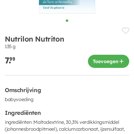
Nutrilon Nutriton
135 g
7.
99
Toevoegen
Omschrijving
babyvoeding
Ingrediënten
ingrediënten :Maltodextrine, 30,3% verdikkingsmiddel
(johannesbroodpitmeel), calciumcarbonaat, ijzersulfaat,