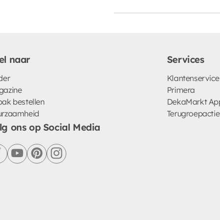
el naar
Services
der
Klantenservice
gazine
Primera
ak bestellen
DekaMarkt Ap
urzaamheid
Terugroepactie
lg ons op Social Media
facebook
youtube
pinterest
instagram