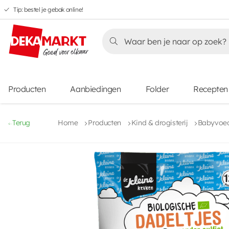
Tip: bestel je gebak online!
Overslaan
Overslaan
Overslaan
naar
naar
naar
Overslaan
hoofdnavigatie
hoofdinhoud
voettekstinhoud
naar
aanbiedingen
Producten
Aanbiedingen
Folder
Recepten
Terug
Home
Producten
Kind & drogisterij
Babyvoed