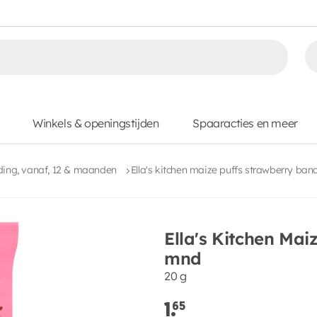
Winkels & openingstijden
Spaaracties en meer
ing, vanaf, 12 & maanden
Ella's kitchen maize puffs strawberry ba
Ella's Kitchen Mai
mnd
20 g
1.
65