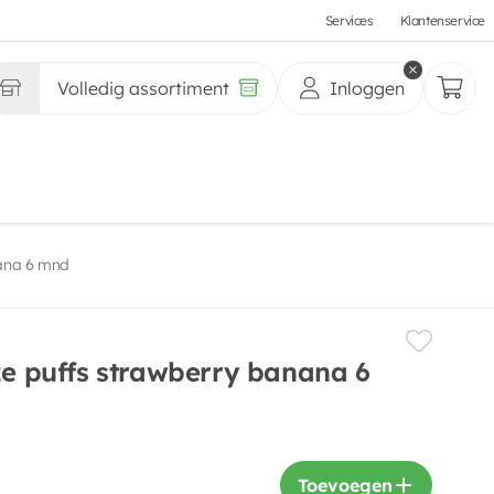
Services
Klantenservice
Volledig assortiment
Inloggen
nana 6 mnd
ze puffs strawberry banana 6
Toevoegen