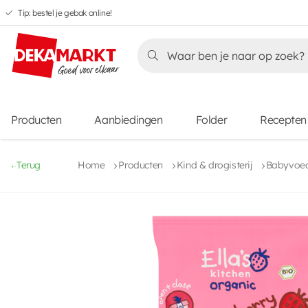
Tip: bestel je gebak online!
Overslaan
Overslaan
Overslaan
naar
naar
naar
Overslaan
hoofdnavigatie
hoofdinhoud
voettekstinhoud
naar
aanbiedingen
Producten
Aanbiedingen
Folder
Recepten
Terug
Home
Producten
Kind & drogisterij
Babyvoed