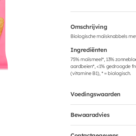
Omschrijving
Biologische maïsknabbels met
Ingrediënten
75% maïsmeel*, 13% zonneblo
aardbeien*, <1% gedroogde f
(vitamine B1), * = biologisch.
Voedingswaarden
Bewaaradvies
Contactgegevens